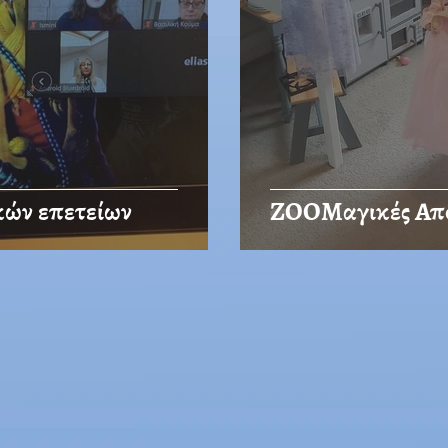
κών επετείων
ΖΟΟΜαγικές Απ