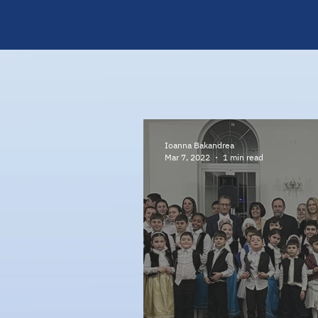
HOME
C
Ioanna Bakandrea
Mar 7, 2022
1 min read