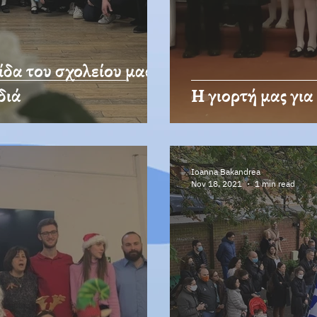
χολείου μας
διά
Η γιορτή μας για
Ioanna Bakandrea
Nov 18, 2021
1 min read