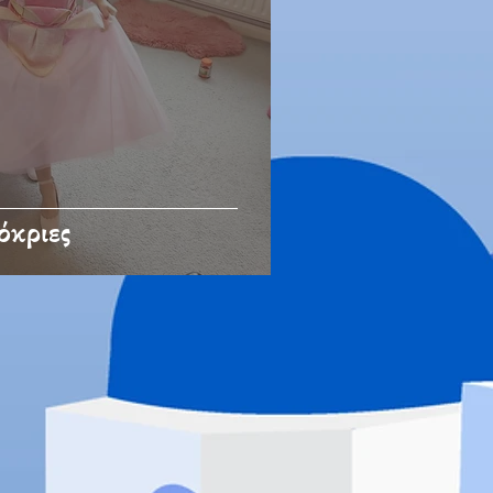
όκριες