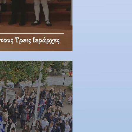
 τους Τρεις Ιεράρχες