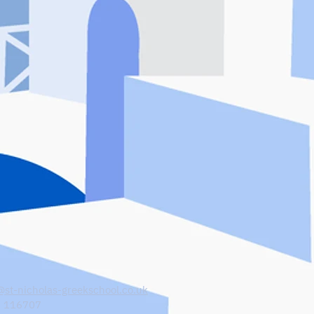
@st-nicholas-greekschool.co.uk
 116707