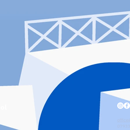
ol
office
07933