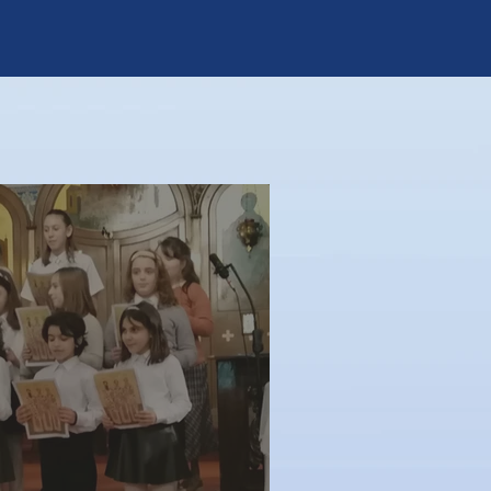
VACANCIES
More